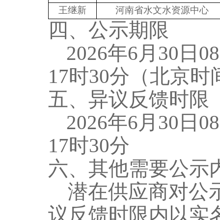
王继新
河南省水文水资源中心
四、公示期限
2026年
6
月
30
日
0
17时30分
（北京时
五、异议反馈时限
2026年
6
月
30
日
0
17时30分
六、
其他
需要公示
潜在供应商对公
议反馈时限内以实