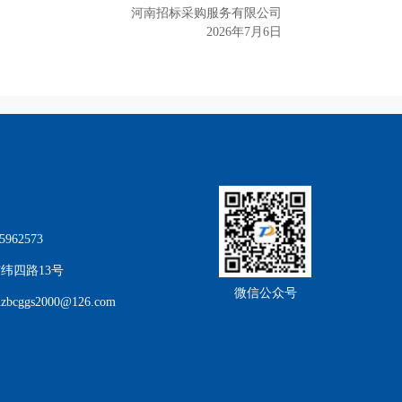
河南招标采购服务有限公司
202
6
年
7
月
6
日
962573
纬四路13号
微信公众号
cggs2000@126.com