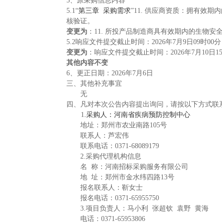
5
、原采购信息内容
5.
1
“
第三
章
采购需求
”
11.
供应商
资质：拥有效期内
核验证。
变更为
：
11.
所投产品制造商具有
效期内的生物安
5.2
响应文件提交截止时间：
202
6
年
7
月
9
日
0
9
时
0
0
分
变更为
：
响应文件提交截止时间：
202
6
年
7
月
10
日
1
其他内容不变
6
、更正日期
：
202
6
年
7
月
6
日
三、其他补充事宜
无
四、凡对本次公告内容提出询问，请按以下方式联
1
.
采购人：
河南省疾病预防控制中心
地址：郑州市农业南
路
10
5
号
联系人：
芦宏伟
联系电话
：
0371-680891
79
2
.
采购代理机构信息
名
称：河南招标采购服务有限公司
地
址：郑州市金水纬四
路
1
3
号
报名联系人：靳女士
报名
电话
：
0371-659
55750
3
.
项目负责人：
马小
利
张超
钦
袁
野
黄海
电话
：
0371-65953806