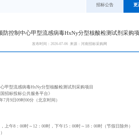
招标公告
更
预防控制中心甲型流感病毒HxNy分型核酸检测试剂采购项
发布时间：2026-07-06 来源：河南招标采购网
中心甲型流感病
毒
HxN
y
分型核酸检测试剂采购项目
中国招标投标公共服务平台
》
年
7
月
9
日
0
9
时
0
0
分（北京时间）
日，上
午
8
：
0
0
时
～
1
2
：
0
0
时，下
午
1
5
：
0
0
时
～
1
8
：
0
0
时（节假日除外）
间）