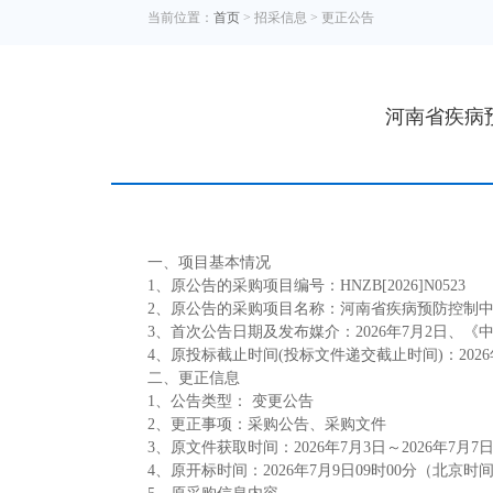
当前位置：
首页
> 招采信息 >
更正公告
河南省疾病
一、项目基本情况
1
、原公告的采购项目编号：
HNZB[2026]N
0523
2
、原公告的采购项目名称：
河南省疾病预防控制
3
、首次公告日期及发布媒介
：
202
6
年
7
月
2
日
、
《
4
、原投标截止时
间
(
投标文件递交截止时
间
)
：
202
6
二、更正信息
1
、公告类型
：
变更公告
2
、更正事项：采购公告、采购文件
3
、原文件获取时间：
202
6
年
7
月
3
日
～
202
6
年
7
月
7
4
、原开标时间：
202
6
年
7
月
9
日
0
9
时
0
0
分
（北京时