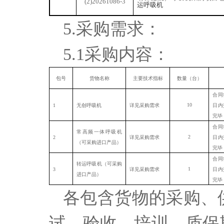
(2)20261086-3
运呼吸机
5.采购需求：
5.1采购内容：
包号
货物名称
主要技术指标
数量（台）
合同
10
1
无创呼吸机
详见采购需求
日内
完毕
合同
常高频一体呼吸机
2
2
详见采购需求
日内
（可采购进口产品）
完毕
合同
转运呼吸机（可采购
1
3
详见采购需求
日内
进口产品）
完毕
各包含货物的采购、
试、验收、培训、质保